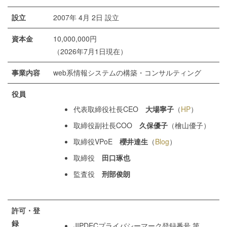
設立
2007年 4月 2日 設立
資本金
10,000,000円
（2026年7月1日現在）
事業内容
web系情報システムの構築・コンサルティング
役員
代表取締役社長CEO
大場寧子
（
HP
）
取締役副社長COO
久保優子
（檜山優子）
取締役VPoE
櫻井達生
（
Blog
）
取締役
田口琢也
監査役
刑部俊朗
許可・登
録
JIPDECプライバシーマーク登録番号 第