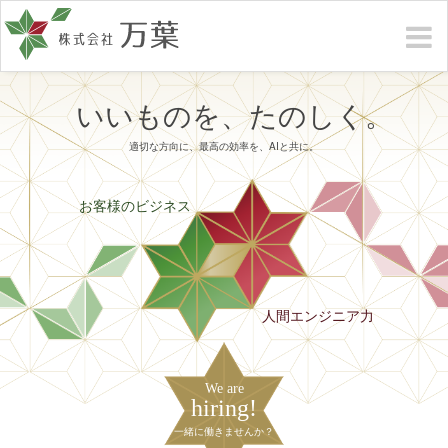
いいものを、たのしく。
適切な方向に、最高の効率を、AIと共に。
お客様のビジネス
人間エンジニア力
We are
hiring!
一緒に働きませんか？