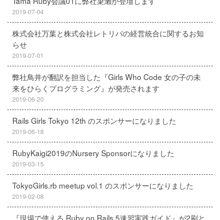
Tama Ruby会議01に弊社簗瀨が登壇します
2019-07-04
株式会社万葉と株式会社レトリバの経営統合に関するお知
らせ
2019-07-01
弊社鳥井が翻訳を担当した『Girls Who Code 女の子の未
来をひらくプログラミング』が発売されます
2019-06-20
Rails Girls Tokyo 12th のスポンサーになりました
2019-06-18
RubyKaigi2019のNursery Sponsorになりました
2019-03-15
TokyoGirls.rb meetup vol.1 のスポンサーになりました
2019-02-08
『現場で使える Ruby on Rails 5速習実践ガイド』が2刷と