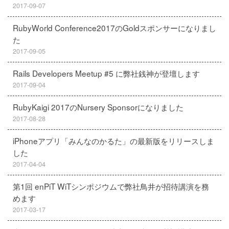
2017-09-07
RubyWorld Conference2017のGoldスポンサーになりまし
た
2017-09-05
Rails Developers Meetup #5 に弊社銭神が登壇します
2017-09-04
RubyKaigi 2017のNursery Sponsorになりました
2017-08-28
iPhoneアプリ「みんなのかるた」の最新版をリリースしま
した
2017-04-04
第1回 enPiT WiTシンポジウムで弊社鳥井が招待講演を務
めます
2017-03-17