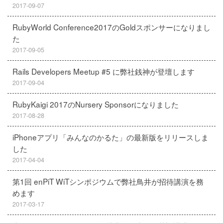
2017-09-07
RubyWorld Conference2017のGoldスポンサーになりまし
た
2017-09-05
Rails Developers Meetup #5 に弊社銭神が登壇します
2017-09-04
RubyKaigi 2017のNursery Sponsorになりました
2017-08-28
iPhoneアプリ「みんなのかるた」の最新版をリリースしま
した
2017-04-04
第1回 enPiT WiTシンポジウムで弊社鳥井が招待講演を務
めます
2017-03-17