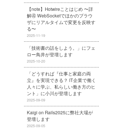
【note】Hotwireことはじめ 〜詳
解④ WebSocketでほかのブラウ
ザにリアルタイムで変更を反映す
る〜
2025-11-19
「技術書の話をしよう。」にフェ
ロー鳥井が登壇します
2025-10-20
「どうすれば『仕事と家庭の両
立』を実現できる？ IT企業で働く
人々に学ぶ、私らしい働き方のヒ
ント」に小川が登壇します
2025-09-09
Kaigi on Rails2025に弊社大場が
登壇します
2025-09-05