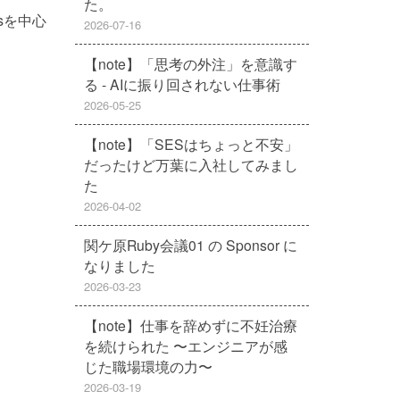
た。
sを中心
2026-07-16
【note】「思考の外注」を意識す
る - AIに振り回されない仕事術
2026-05-25
【note】「SESはちょっと不安」
だったけど万葉に入社してみまし
た
2026-04-02
関ケ原Ruby会議01 の Sponsor に
なりました
2026-03-23
【note】仕事を辞めずに不妊治療
を続けられた 〜エンジニアが感
じた職場環境の力〜
2026-03-19