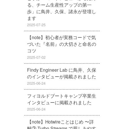
る、チーム生産性アップの第一
歩」に鳥井、久保、諸永が登壇し
ます
2025-07-25
【note】初心者が実務コードで気
づいた『名前』の大切さと命名の
コツ
2025-07-02
Findy Engineer Lab に鳥井、久保
のインタビューが掲載されました
2025-06-24
フィヨルドブートキャンプ卒業生
インタビューに掲載されました
2025-06-24
【note】Hotwireことはじめ 〜詳
解③ Turbo Streams で親しみやす