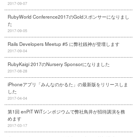
2017-09-07
RubyWorld Conference2017のGoldスポンサーになりまし
た
2017-09-05
Rails Developers Meetup #5 に弊社銭神が登壇します
2017-09-04
RubyKaigi 2017のNursery Sponsorになりました
2017-08-28
iPhoneアプリ「みんなのかるた」の最新版をリリースしま
した
2017-04-04
第1回 enPiT WiTシンポジウムで弊社鳥井が招待講演を務
めます
2017-03-17