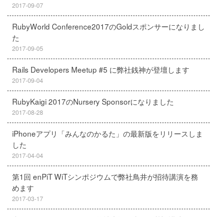
2017-09-07
RubyWorld Conference2017のGoldスポンサーになりまし
た
2017-09-05
Rails Developers Meetup #5 に弊社銭神が登壇します
2017-09-04
RubyKaigi 2017のNursery Sponsorになりました
2017-08-28
iPhoneアプリ「みんなのかるた」の最新版をリリースしま
した
2017-04-04
第1回 enPiT WiTシンポジウムで弊社鳥井が招待講演を務
めます
2017-03-17