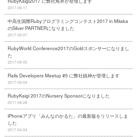
RubyKaigi2017 に弊社鳥井が登壇します
2017-09-11
中高生国際Rubyプログラミングコンテスト2017 in Mitaka
のSilver PARTNERになりました
2017-09-07
RubyWorld Conference2017のGoldスポンサーになりまし
た
2017-09-05
Rails Developers Meetup #5 に弊社銭神が登壇します
2017-09-04
RubyKaigi 2017のNursery Sponsorになりました
2017-08-28
iPhoneアプリ「みんなのかるた」の最新版をリリースしま
した
2017-04-04