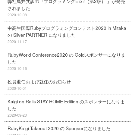
弊社鳥井共訳の『プログラミングElixir（第2版） 』が発売
されました
2020-12-08
中高生国際Rubyプログラミングコンテスト2020 in Mitaka
の Silver PARTNER になりました
2020-11-17
RubyWorld Conference2020 の Goldスポンサーになりま
した
2020-10-16
役員退任および就任のお知らせ
2020-10-01
Kaigi on Rails STAY HOME Edition のスポンサーになりま
した
2020-09-23
RubyKaigi Takeout 2020 の Sponsorになりました