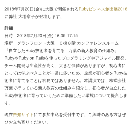
2018年7月20日(金)に大阪で開催される
Rubyビジネス創出展2018
に弊社 大場寧子が登壇します。
詳細
日時：2018年7月20日(金) 16:35-17:15
場所：グランフロント大阪 Ｃ棟８階 カンファレンスルーム
『自立したRuby技術者を育てる - 万葉の新人教育の仕組み』
RubyやRuby on Railsを使ったプログラミングやアジャイル開発、
チーム開発は生産性が高く、大きな価値がありますが、初心者に
とっては学ぶべきことが非常に多いため、企業が初心者をRuby技
術者に育てることは容易ではありません。本講演では、株式会社
万葉で行っている新人教育の仕組みを紹介し、初心者が自立した
Ruby技術者に育っていくために準備したい環境について提言しま
す。
現在
告知サイト
にて参加申込を受付中です。ご興味のある方はぜ
ひお立ち寄りください。