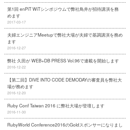
第1回 enPiT WiTシンポジウムで弊社鳥井が招待講演を務
めます
2017-03-17
夫婦エンジニアMeetupで弊社大場が夫婦で基調講演を務め
ます
2016-12-27
弊社 久田が WEB+DB PRESS Vol.96で連載を開始します
2016-12-22
【第二回】DIVE INTO CODE DEMODAYの審査員を弊社大
場が務めます
2016-12-20
Ruby Conf Taiwan 2016 に弊社大場が登壇します
2016-11-30
RubyWorld Conference2016のGoldスポンサーになりまし