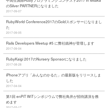
中高生国際Rubyプログラミングコンテスト2017 in Mitaka
のSilver PARTNERになりました
2017-09-07
RubyWorld Conference2017のGoldスポンサーになりまし
た
2017-09-05
Rails Developers Meetup #5 に弊社銭神が登壇します
2017-09-04
RubyKaigi 2017のNursery Sponsorになりました
2017-08-28
iPhoneアプリ「みんなのかるた」の最新版をリリースしま
した
2017-04-04
第1回 enPiT WiTシンポジウムで弊社鳥井が招待講演を務
めます
2017-03-17