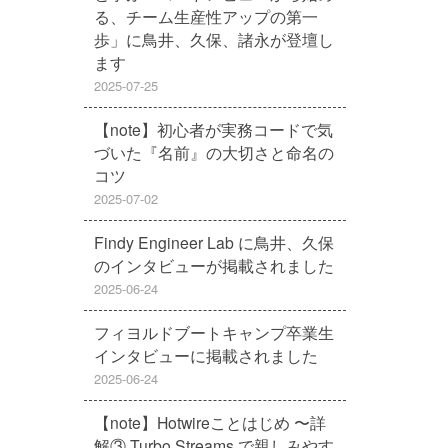
る、チーム生産性アップの第一
歩」に鳥井、久保、諸永が登壇し
ます
2025-07-25
【note】初心者が実務コードで気
づいた『名前』の大切さと命名の
コツ
2025-07-02
Findy Engineer Lab に鳥井、久保
のインタビューが掲載されました
2025-06-24
フィヨルドブートキャンプ卒業生
インタビューに掲載されました
2025-06-24
【note】Hotwireことはじめ 〜詳
解③ Turbo Streams で親しみやす