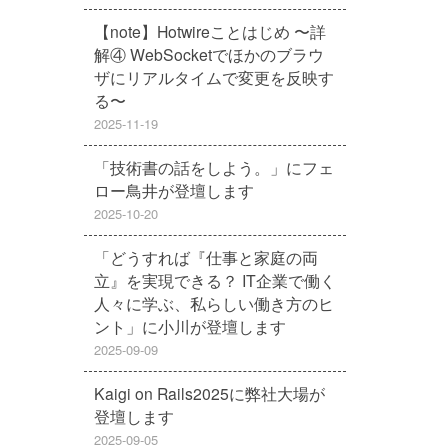
【note】Hotwireことはじめ 〜詳
解④ WebSocketでほかのブラウ
ザにリアルタイムで変更を反映す
る〜
2025-11-19
「技術書の話をしよう。」にフェ
ロー鳥井が登壇します
2025-10-20
「どうすれば『仕事と家庭の両
立』を実現できる？ IT企業で働く
人々に学ぶ、私らしい働き方のヒ
ント」に小川が登壇します
2025-09-09
Kaigi on Rails2025に弊社大場が
登壇します
2025-09-05