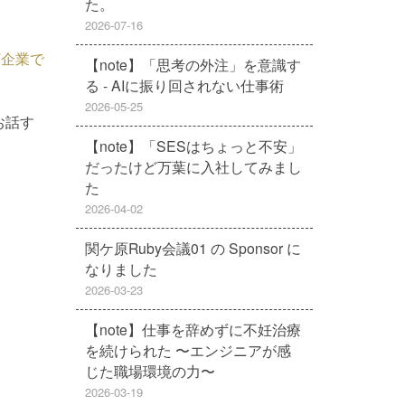
た。
2026-07-16
T企業で
【note】「思考の外注」を意識す
る - AIに振り回されない仕事術
2026-05-25
お話す
【note】「SESはちょっと不安」
だったけど万葉に入社してみまし
た
2026-04-02
関ケ原Ruby会議01 の Sponsor に
なりました
2026-03-23
【note】仕事を辞めずに不妊治療
を続けられた 〜エンジニアが感
じた職場環境の力〜
2026-03-19