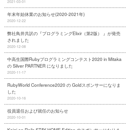
2021-03-01
年末年始休業のお知らせ(2020-2021年)
2020-12-22
弊社鳥井共訳の『プログラミングElixir（第2版） 』が発売
されました
2020-12-08
中高生国際Rubyプログラミングコンテスト2020 in Mitaka
の Silver PARTNER になりました
2020-11-17
RubyWorld Conference2020 の Goldスポンサーになりま
した
2020-10-16
役員退任および就任のお知らせ
2020-10-01
Kaigi on Rails STAY HOME Edition のスポンサーになりま